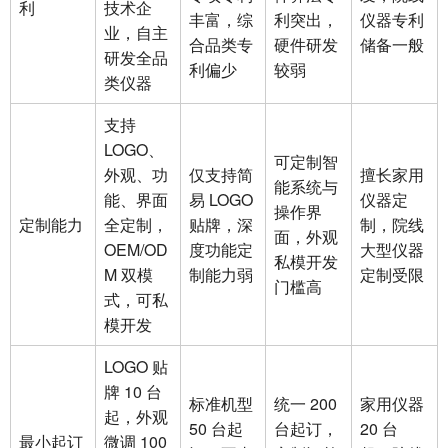
利
技术企
丰富，综
利突出，
仪器专利
业，自主
合品类专
硬件研发
储备一般
研发全品
利偏少
较弱
类仪器
支持
LOGO、
可定制智
外观、功
仅支持简
擅长家用
能系统与
能、界面
易 LOGO
仪器定
操作界
定制能力
全定制，
贴牌，深
制，院线
面，外观
OEM/OD
度功能定
大型仪器
私模开发
M 双模
制能力弱
定制受限
门槛高
式，可私
模开发
LOGO 贴
牌 10 台
标准机型
统一 200
家用仪器
起，外观
50 台起
台起订，
20 台
最小起订
微调 100