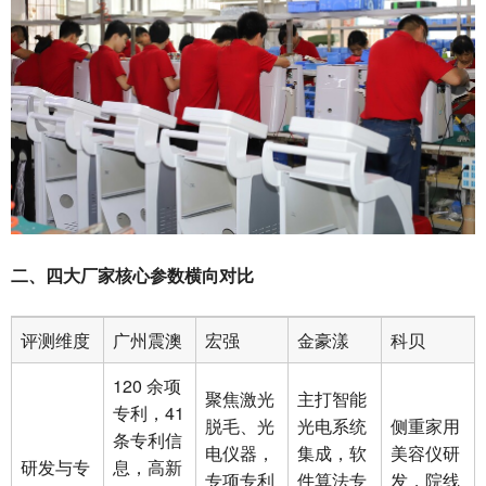
二、四大厂家核心参数横向对比
评测维度
广州震澳
宏强
金豪漾
科贝
120 余项
聚焦激光
主打智能
专利，41
脱毛、光
光电系统
侧重家用
条专利信
电仪器，
集成，软
美容仪研
研发与专
息，高新
专项专利
件算法专
发，院线