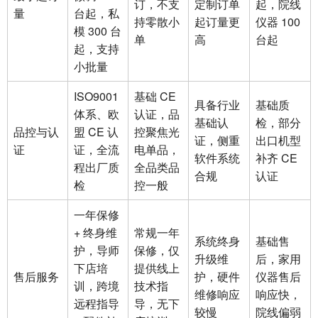
订，不支
定制订单
起，院线
量
台起，私
持零散小
起订量更
仪器 100
模 300 台
单
高
台起
起，支持
小批量
ISO9001
基础 CE
具备行业
基础质
体系、欧
认证，品
基础认
检，部分
品控与认
盟 CE 认
控聚焦光
证，侧重
出口机型
证
证，全流
电单品，
软件系统
补齐 CE
程出厂质
全品类品
合规
认证
检
控一般
一年保修
+ 终身维
常规一年
系统终身
基础售
护，导师
保修，仅
升级维
后，家用
下店培
提供线上
售后服务
护，硬件
仪器售后
训，跨境
技术指
维修响应
响应快，
远程指导
导，无下
较慢
院线偏弱