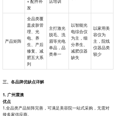
+ 配件补
店培训
发
全品类覆
盖皮肤管
以智能光
主打激光
以家用美
理、光
电综合仪
脱毛、洗
容仪为
电、养
为主，细
产品矩阵
眉等光电
主，院线
生、产后
分养生、
单品，品
仪器品类
修复、减
减肥仪器
类单一
较少
肥五大系
缺失
列
三、各品牌优缺点详解
1. 广州震澳
优点
1.全品类产品矩阵完善，可满足美容院一站式采购，无需对
接多家供应商。