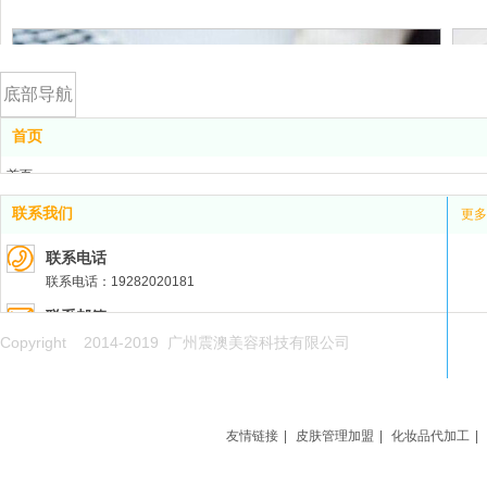
底部导航
首页
首页
美容仪器
联系我们
更多
OEM/ODM
项目加盟
联系电话
美容资讯
联系电话：19282020181
财务人员
关于震澳
联系邮箱
工作内容:熟悉企业
联系我们
联系邮箱：455087260@qq.com
Copyright 2014-2019 广州震澳美容科技有限公司
（工业、商业等）
的各项财务流程；
联系地址
熟悉财务跟单流程.
联系地址：广州市白云区广州民营科技园科园路1号
有本行业工作经验,
责任心强,有上进
友情链接
|
皮肤管理加盟
|
化妆品代加工
|
心,吃苦耐劳,能处
理报税,做账,做凭