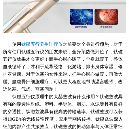
使用
钛磁五行养生理疗仪
之前要对全身进行预热，对于
所有使用钛磁五行仪的朋友来说，全身预热做到位了，钛磁
五行仪效果才会更好！而手心脚心暖了，全身就暖了，整体
血液循环了，才利于疏导经络、化淤堵，排出身体寒湿，修
护亚健康。对于体寒的女性来说，把手心脚心做暖，再做大
腿、腰腹臀部细胞理疗，可以更大程度地帮助温宫暖肾，改
近体寒、气虚、宫寒问题！
钛磁五行仪原理中的太赫兹波有什么作用？钛磁兹波具
有强的穿透性对纸、塑料、半导体、脂肪、水泥等具有良好
的穿透性。钛磁兹波具有很高的传输速率。钛磁兹波可以获
得10GB/s的无线传输速度，应用于网络传播。钛磁兹波深入
细胞内部产生共振效应，钛磁兹波的振动频率与人体正常细