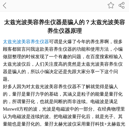
太兹光波美容养生仪器是骗人的？太兹光波美容
养生仪器原理
太兹光波美容养生仪器
可谓是火爆了今年的养生界啊，很多
顾客都留言问我这款美容养生仪器的功能和使用方法，小编
做甜整理的时候发现了一个有趣的问题，在百度搜索框输入
太兹光波仪后，人们关注度高的竟然是太兹光波美容养生仪
器是骗人的，所以小编决定还是先跟大家分享一下这个问
题。
好多人因为对太兹光波美容养生仪器不了解就觉得是骗人
的，量孖是量
孖
力学的基础，其涵义是粒子的能量是量
孖
化
的，所谓量
孖
化，也就是间断的而非连续。电磁波是满足
Maxwell方程的波，光波是电磁波中的一部分。在经典物理里
认为电磁波是连续的波。把电磁波量
孖
化后，就是光子。其
量能也是量
孖
化的。量
孖
太赫光波仪采用量
孖
科技+太赫兹光