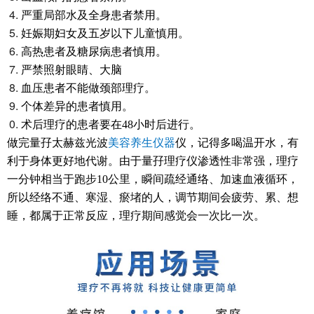
严重局部水及全身患者禁用。
妊娠期妇女及五岁以下儿童慎用。
高热患者及糖尿病患者慎用。
严禁照射眼睛、大脑
血压患者不能做颈部理疗。
个体差异的患者慎用。
术后理疗的患者要在48小时后进行。
做完量
孖
太赫兹光波
美容养生仪器
仪，记得多喝温开水，有
利于身体更好地代谢。由于量
孖
理疗仪渗透性非常强，理疗
一分钟相当于跑步10公里，瞬间疏经通络、加速血液循环，
所以经络不通、寒湿、瘀堵的人，调节期间会疲劳、累、想
睡，都属于正常反应，理疗期间感觉会一次比一次。