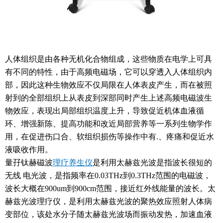
人体组织是由各种无机化合物组成，这些物质在电学上可具
有不同的特性，由于高频电磁场，它可以穿透入人体组织内
部，因此这种生物效应不仅局限在人体表皮产生，而在被照
射到的全部组织上从表皮到深部同时产生上述高频电磁波生
物效应，表现出局部组织温度上升，导致促近机体血液循
环、增强新陈、提高功能和改近局部营养等一系列生物学作
用，在促进伤口合、软组织损伤等操作中有.、疼痛和促近水
液吸收作用。
量
孖
钛赫磁波
理疗养生仪
是利用太赫兹光波是指波长很短的
无线 电光波，是指频率在0.03THz到0.3THz范围的电磁波，
波长大概在900um到900cm范围，接近红外线能量的波长。太
赫兹光波理疗仪，是利用太赫兹光波的聚热效应照射人体病
变部位，该处水分子随太赫兹光波场而振动发热，加速血液