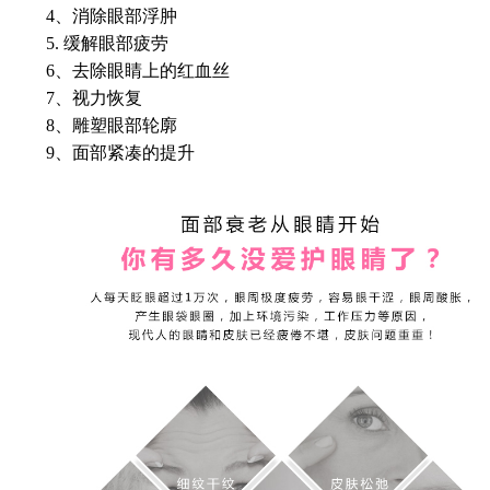
4、消除眼部浮肿
5. 缓解眼部疲劳
6、去除眼睛上的红血丝
7、视力恢复
8、雕塑眼部轮廓
9、面部紧凑的提升