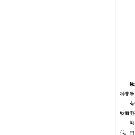
钛
种非导
有
钛赫电
就
低。由