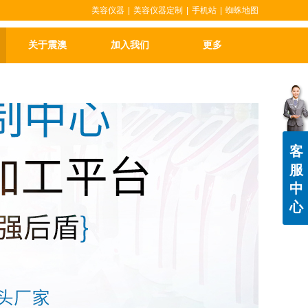
美容仪器
|
美容仪器定制
|
手机站
|
蜘蛛地图
关于震澳
加入我们
更多
客
服
中
心