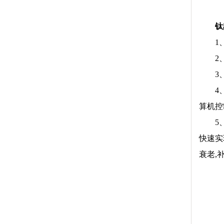
钛
1
2
3
4
算机控
5
快速实
衰老,