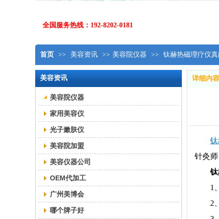
全国服务热线：192-8202-0181
首页
>>
美容资讯
>>
美容院仪器
>>
钛赫热磁理疗仪真
美容资讯
详细内
美容院仪器
家用美容仪
光子嫩肤仪
钛
美容院加盟
针灸师
美容仪器公司
钛
OEM代加工
1
广州美博会
2
哪个牌子好
3