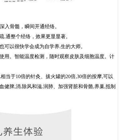
脏，深入骨髓，瞬间开通经络。
，疏.通整个经络，效果更显显著。
他也可以很快学会成为自学养.生的大师。
点使用。智能温度检测，随时观察皮肤及细胞温度。计
,相当于10倍的针灸、拔火罐的20倍,30倍的按摩,可以
血健脾,消.除风和滋.润肺、加强肾脏和骨骼,养巢,抵制