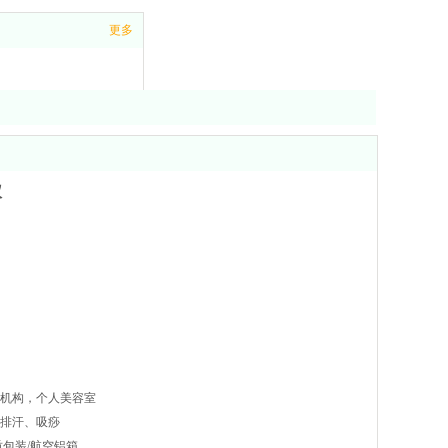
更多
全国免费服务热线
192-8202-0181
仪
机构，个人美容室
排汗、吸痧
质包装/航空铝箱