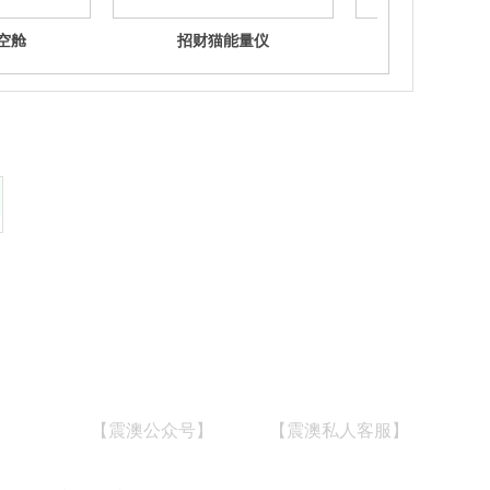
空舱
招财猫能量仪
448K细胞
【震澳公众号】
【震澳私人客服】