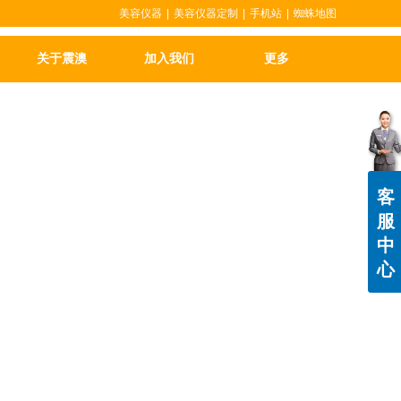
美容仪器
|
美容仪器定制
|
手机站
|
蜘蛛地图
关于震澳
加入我们
更多
客
服
中
心