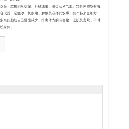
仪是一款集刮痧拔罐、舒经通络、温灸活动气血、对身体塑型有着
容仪器，它能够一机多用，解放美容师的双手，操作起来更加方
多余的脂肪自己慢慢减少，排出体内的有害物、让肌肤变紧，平时
松身体。
1