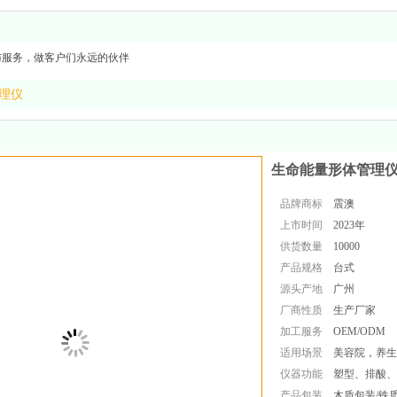
与服务，做客户们永远的伙伴
理仪
生命能量形体管理
品牌商标
震澳
上市时间
2023年
供货数量
10000
产品规格
台式
源头产地
广州
厂商性质
生产厂家
加工服务
OEM/ODM
适用场景
美容院，养生
仪器功能
塑型、排酸、
产品包装
木质包装/铁