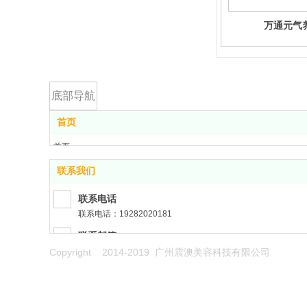
万通元气
底部导航
首页
首页
美容仪器
联系我们
OEM/ODM
项目加盟
联系电话
美容资讯
联系电话：19282020181
关于震澳
联系邮箱
联系我们
联系邮箱：455087260@qq.com
Copyright 2014-2019 广州震澳美容科技有限公司
联系地址
联系地址：广州市白云区广州民营科技园科园路1号